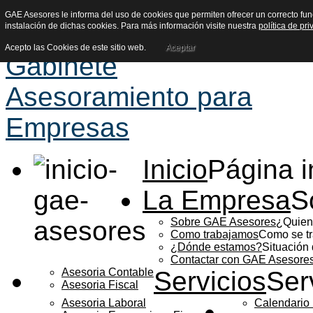
GAE Asesores le informa del uso de cookies que permiten ofrecer un correcto funci
instalación de dichas cookies. Para más información visite nuestra
política de pr
Acepto las Cookies de este sitio web.
Aceptar
Inicio
Página in
La Empresa
S
Sobre GAE Asesores
¿Quien
Como trabajamos
Como se t
¿Dónde estamos?
Situación 
Contactar con GAE Asesore
Asesoria Contable
Servicios
Ser
Asesoria Fiscal
Asesoria Laboral
Calendario 