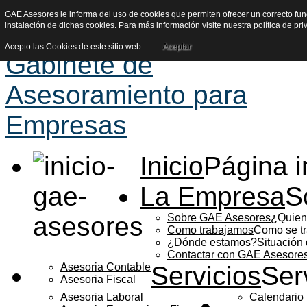
GAE Asesores le informa del uso de cookies que permiten ofrecer un correcto funci
instalación de dichas cookies. Para más información visite nuestra
política de pr
Acepto las Cookies de este sitio web.
Aceptar
Inicio
Página in
La Empresa
S
Sobre GAE Asesores
¿Quien
Como trabajamos
Como se t
¿Dónde estamos?
Situación 
Contactar con GAE Asesore
Asesoria Contable
Servicios
Ser
Asesoria Fiscal
Asesoria Laboral
Calendario 