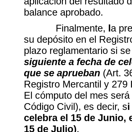
aplicación del resultado d
balance aprobado.
Finalmente,
l
a pr
su depósito en el Registr
plazo reglamentario si s
siguiente a fecha de cel
que se aprueban
(Art. 3
Registro Mercantil y 279
El cómputo del mes será d
Código Civil), es decir, s
i
celebra el 15 de Junio, e
15 de Julio)
.